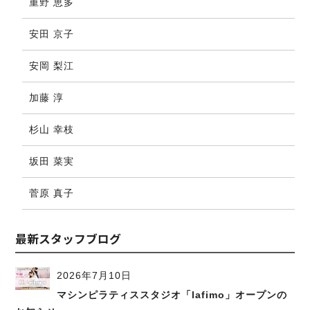
重野 恵多
安田 京子
安岡 梨江
加藤 淳
杉山 幸枝
坂田 菜実
菅原 真子
最新スタッフブログ
2026年7月10日
マシンピラティススタジオ「lafimo」オープンの