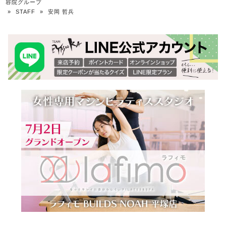
容院グループ
»
STAFF
»
安岡 哲兵