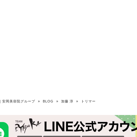
OKA｜安岡美容院グループ
»
BLOG
»
加藤 淳
»
トリマー