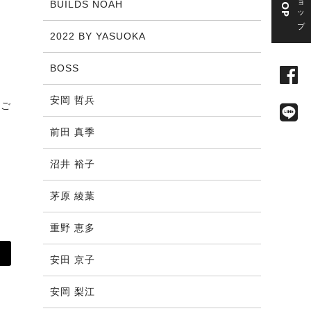
BUILDS NOAH
2022 BY YASUOKA
BOSS
安岡 哲兵
うご
前田 真季
沼井 裕子
茅原 綾葉
重野 恵多
安田 京子
安岡 梨江