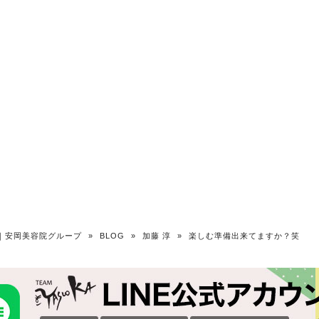
OKA｜安岡美容院グループ
»
BLOG
»
加藤 淳
»
楽しむ準備出来てますか？笑