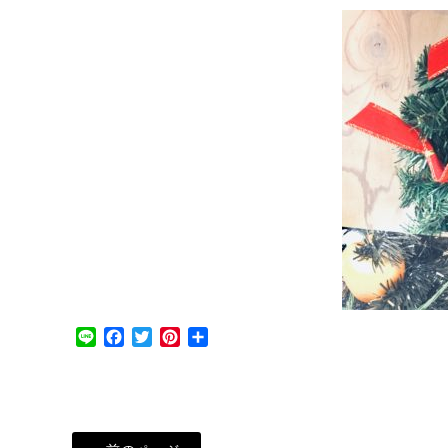
Line
Facebook
Twitter
Pinterest
共
有