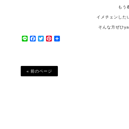
もう
イメチェンした
そんな方ぜひya
Line
Facebook
Twitter
Pinterest
共
有
« 前のページ