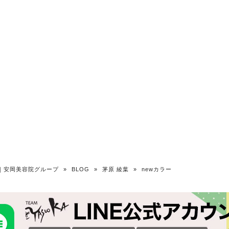
OKA｜安岡美容院グループ
»
BLOG
»
茅原 綾葉
»
newカラー