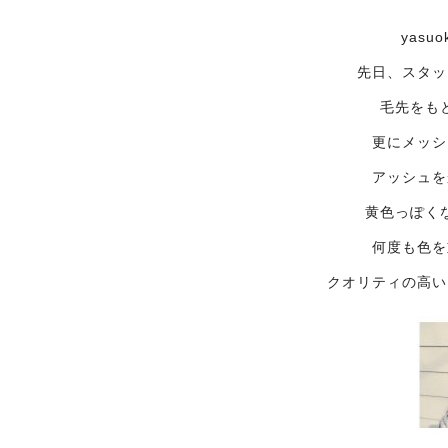
yasu
先日、スタッ
毛先をも
更にメッシ
アッシュを
黄色っぽく
何度も色を
クオリティの高い