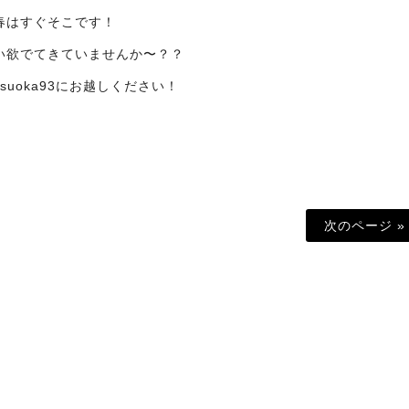
春はすぐそこです！
い欲でてきていませんか〜？？
suoka93にお越しください！
次のページ »