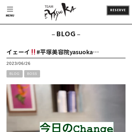
RESERVE
MENU
BLOG
イェーイ
#平塚美容院yasuoka…
2023/06/26
BLOG
BOSS
動
画
プ
レ
ー
ヤ
ー