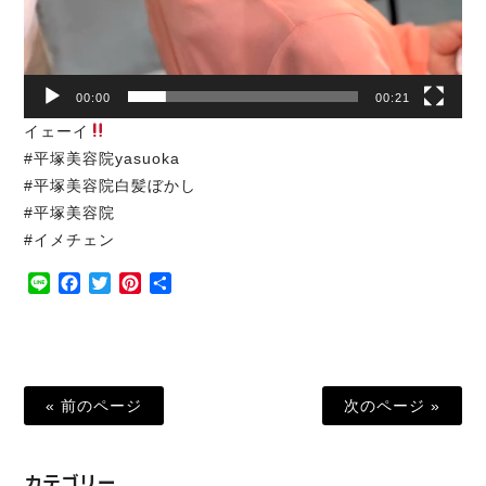
00:00
00:21
イェーイ
#平塚美容院yasuoka
#平塚美容院白髪ぼかし
#平塚美容院
#イメチェン
Line
Facebook
Twitter
Pinterest
共
有
« 前のページ
次のページ »
カテゴリー