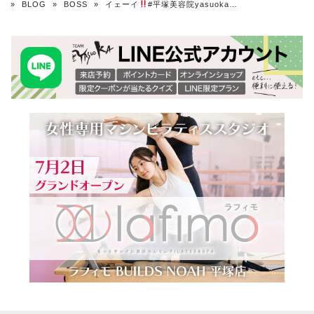
»
BLOG
»
BOSS
»
イェーイ
#平塚美容院yasuoka…