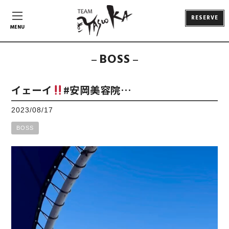
RESERVE
MENU
BOSS
イェーイ
#安岡美容院…
2023/08/17
BOSS
動
画
プ
レ
ー
ヤ
ー