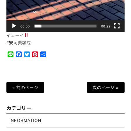
00:00
00:22
イェーイ
#安岡美容院
Line
Facebook
Twitter
Pinterest
共
有
« 前のページ
次のページ »
カテゴリー
INFORMATION