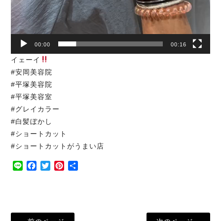
00:00
00:16
イェーイ
#安岡美容院
#平塚美容院
#平塚美容室
#グレイカラー
#白髪ぼかし
#ショートカット
#ショートカットがうまい店
Line
Facebook
Twitter
Pinterest
共
有