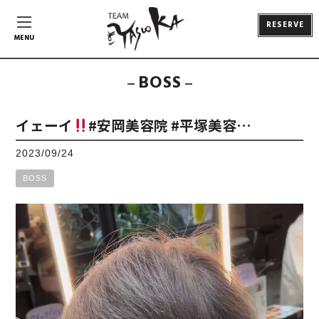
RESERVE
MENU
BOSS
イェーイ
#安岡美容院 #平塚美容…
2023/09/24
BOSS
動
画
プ
レ
ー
ヤ
ー