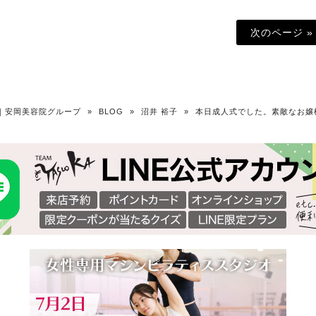
次のページ »
OKA｜安岡美容院グループ
»
BLOG
»
沼井 裕子
»
本日成人式でした。素敵なお嬢