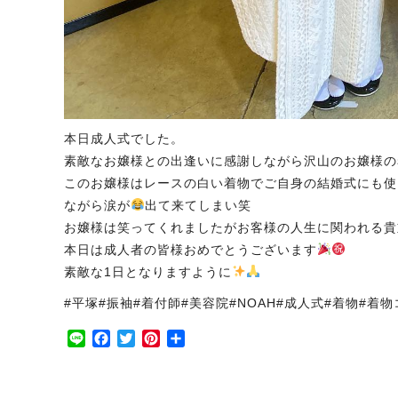
本日成人式でした。
素敵なお嬢様との出逢いに感謝しながら沢山のお嬢様の
このお嬢様はレースの白い着物でご自身の結婚式にも使
ながら涙が
出て来てしまい笑
お嬢様は笑ってくれましたがお客様の人生に関われる貴
本日は成人者の皆様おめでとうございます
素敵な1日となりますように
#平塚#振袖#着付師#美容院#NOAH#成人式#着物#着
Line
Facebook
Twitter
Pinterest
共
有