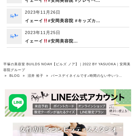
イェーイ
#安岡美容院 #グレイヘ…
2023年11月26日
イェーイ
#安岡美容院 #キッズカ…
2023年11月25日
イェーイ
#安岡美容院…
平塚の美容室 BUILDS NOAH【ビルズ ノア】｜2022 BY YASUOKA｜安岡美
容院グループ
»
BLOG
»
沼井 裕子
»
バースデイネイルです♪時間のない中いつ…