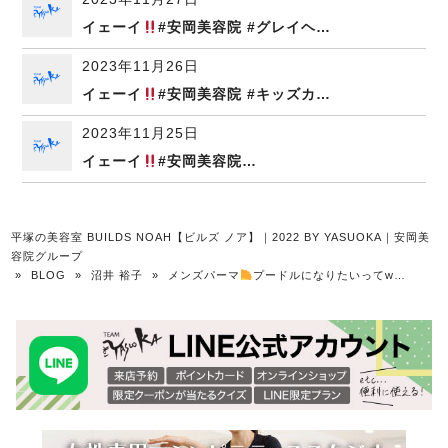
イェーイ
#安岡美容院 #グレイヘ…
2023年11月26日
イェーイ
#安岡美容院 #キッズカ…
2023年11月25日
イェーイ
#安岡美容院…
平塚の美容室 BUILDS NOAH【ビルズ ノア】｜2022 BY YASUOKA｜安岡美
容院グループ
»
BLOG
»
沼井 裕子
»
メンズパーマ
プードルになりたいってw…