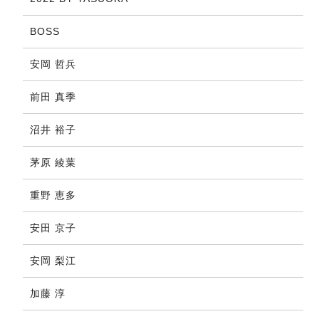
BOSS
安岡 哲兵
前田 真季
沼井 裕子
茅原 綾葉
重野 恵多
安田 京子
安岡 梨江
加藤 淳