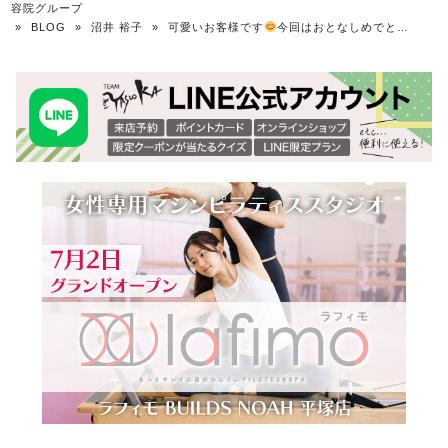
容院グループ
»
BLOG
»
沼井 裕子
»
可愛いお客様です
今回はおとなしめでと…