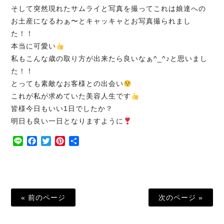
そして突然現れたサムライと写真を撮ってこれは娘達への
お土産になるわぁ〜とキャッキャとお写真撮られまし
た！！
本当に可愛い
私もこんな歳の取り方が出来たら良いなぁ^_^♪と思いまし
た！！
とっても素敵なお客様との出会い
これが私が求めていた美容人生です
皆様今日もいい1日でしたか？
明日も良い一日となりますように
Line
Facebook
Twitter
Pinterest
共
有
« 前のページ
次のページ »