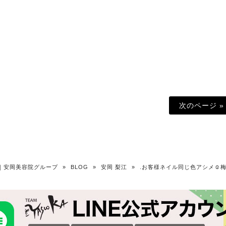
次のページ »
OKA｜安岡美容院グループ
»
BLOG
»
安岡 梨江
»
.お客様ネイル同じ色アシメ☺︎