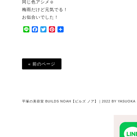
同じ色アシメ☺︎
梅雨だけど元気でる！
お似合いでした！
Line
Facebook
Twitter
Pinterest
共
有
« 前のページ
平塚の美容室 BUILDS NOAH【ビルズ ノア】｜2022 BY YASU