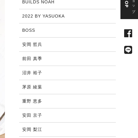
BUILDS NOAH
2022 BY YASUOKA
BOSS
安岡 哲兵
前田 真季
沼井 裕子
茅原 綾葉
重野 恵多
安田 京子
安岡 梨江