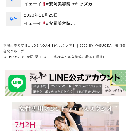
イェーイ
#安岡美容院 #キッズカ…
2023年11月25日
イェーイ
#安岡美容院…
平塚の美容室 BUILDS NOAH【ビルズ ノア】｜2022 BY YASUOKA｜安岡美
容院グループ
»
BLOG
»
安岡 梨江
»
.お客様ネイル入学式に着るお洋服に…