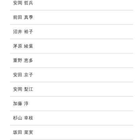
安岡 哲兵
前田 真季
沼井 裕子
茅原 綾葉
重野 恵多
安田 京子
安岡 梨江
加藤 淳
杉山 幸枝
坂田 菜実