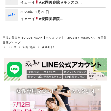
イェーイ
#安岡美容院 #キッズカ…
2023年11月25日
イェーイ
#安岡美容院…
平塚の美容室 BUILDS NOAH【ビルズ ノア】｜2022 BY YASUOKA｜安岡美
容院グループ
»
BLOG
»
安岡 哲兵
»
残り4日！