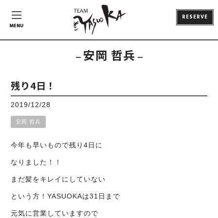
RESERVE
MENU
安岡 哲兵
残り4日！
2019/12/28
安岡 哲兵
今年も早いもので残り4日に
なりました！！
まだ髪をキレイにしていない
という方！YASUOKAは31日まで
元気に営業していますので