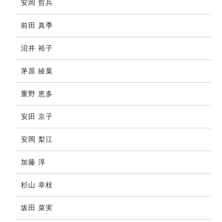
安岡 哲兵
前田 真季
沼井 裕子
茅原 綾葉
重野 恵多
安田 京子
安岡 梨江
加藤 淳
杉山 幸枝
坂田 菜実