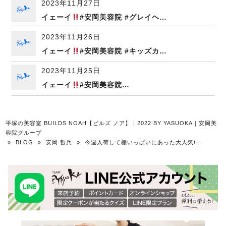
2023年11月27日
イェーイ
#安岡美容院 #グレイヘ…
2023年11月26日
イェーイ
#安岡美容院 #キッズカ…
2023年11月25日
イェーイ
#安岡美容院…
平塚の美容室 BUILDS NOAH【ビルズ ノア】｜2022 BY YASUOKA｜安岡美
容院グループ
»
BLOG
»
安岡 哲兵
»
今週入荷して棚いっぱいにあった大人気t…